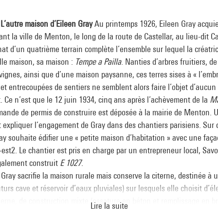
 L’autre maison d’Eileen Gray
Au printemps 1926, Eileen Gray acquier
nt la ville de Menton, le long de la route de Castellar, au lieu-dit C
hat d’un quatrième terrain complète l’ensemble sur lequel la créatri
lle maison, sa maison :
Tempe a Pailla
. Nanties d’arbres fruitiers, de
e vignes, ainsi que d’une maison paysanne, ces terres sises à « l’e
et entrecoupées de sentiers ne semblent alors faire l’objet d’aucun 
Ce n’est que le 12 juin 1934, cinq ans après l’achèvement de la
Ma
mande de permis de construire est déposée à la mairie de Menton.
t expliquer l’engagement de Gray dans des chantiers parisiens. Sur 
ay souhaite édifier une « petite maison d’habitation » avec une faça
est2. Le chantier est pris en charge par un entrepreneur local, Savo
également construit
E 1027
.
 Gray sacrifie la maison rurale mais conserve la citerne, destinée à u
turs cave et réservoir d’eaux pluviales) sur lesquels elle choisit d’
rne, de construction mixte (ossature en béton et remplissage en bri
Lire la suite
e s’empare de l’existant en associant à la pierre locale les surfaces l