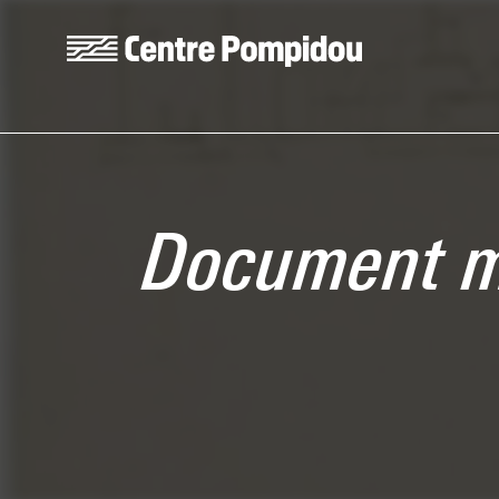
Aller au contenu principal
Centre Pompidou
Document mi