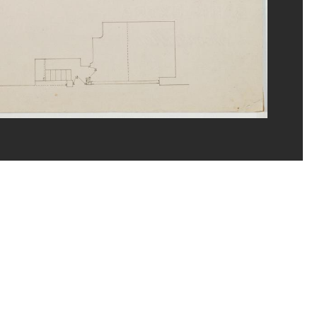
rand Prévost/Dist. GrandPalaisRmn