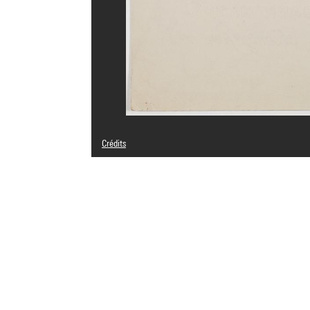
Crédits
© droits réservés
Crédit photographique : Centre Pompidou, MNAM-CCI/Bert
Réf. image : 4R14143 [1999 CX 3079]
Diffusion image :
GrandPalaisRmnPhoto