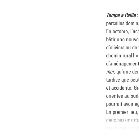
Tempe a Pailla
:
parcelles domina
En octobre, l’ac
bâtir une nouve
d’oliviers ou d
chemin rural1 » 
d’aménagement. 
mer
, qu’une de
tardive que peu
et accidenté, Gr
orientée au sud-
pourrait avoir 
En premier lieu,
deux bassins (fu
résolument mode
route, la bâtiss