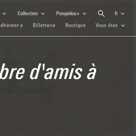
e
Collection
Pompidou+
fr
(current)
(current)
(current)
adhérent·e
Billetterie
Boutique
Vous êtes
bre d'amis à