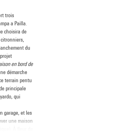
t trois
ampa a Pailla.
ce choisira de
 citronniers,
mbranchement du
projet
ison en bord de
 Une démarche
ce terrain pentu
de principale
yardo, qui
n garage, et les
élever une maison
que). À fleur de
isses des pans