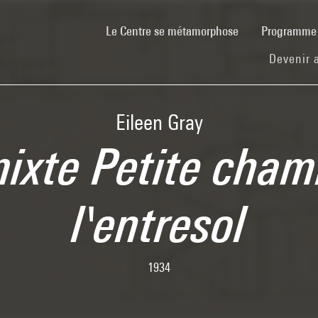
(current)
Le Centre se métamorphose
Programm
Devenir 
Eileen Gray
xte Petite cham
l'entresol
1934