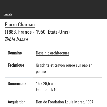
Crédits
Domaine public
Pierre Chareau
Crédit photographique : Centre Pompidou, MNAM-CCI/Georges Meguerditchian/Dist.
GrandPalaisRmn
(1883, France - 1950, États-Unis)
Réf. image : 4N21174
Diffusion image :
Table basse
GrandPalaisRmnPhoto
Domaine
Dessin d'architecture
Technique
Graphite et crayon rouge sur papier
pelure
Dimensions
15 x 29,5 cm
Echelle : 1/10
Acquisition
Don de Fondation Louis Moret, 1997