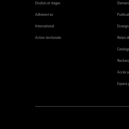
Emplois et stages
Demande
Adhérent·es
Publicat
International
Enseign
Action territoriale
Relais 
Catalogu
Recher
Accès a
Espace 