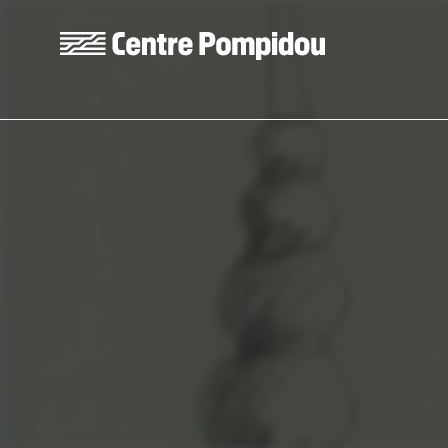
Aller au contenu principal
Centre Pompidou