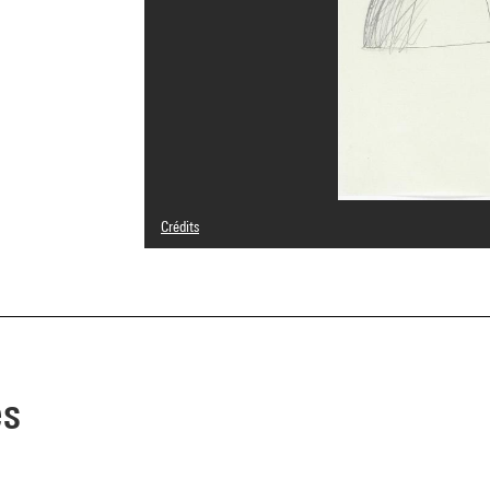
Crédits
© Michele De Lucchi
Crédit photographique : Centre Pompidou, MNAM-CCI/Geo
Réf. image : 4N41430
Diffusion image :
GrandPalaisRmnPhoto
es