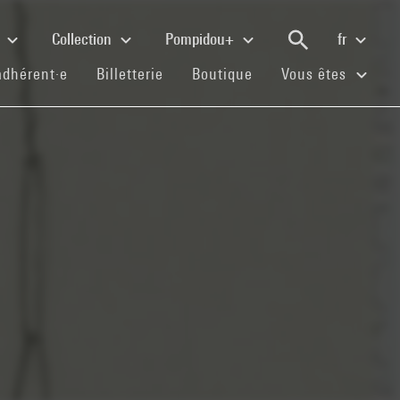
e
Collection
Pompidou+
fr
(current)
(current)
(current)
adhérent·e
Billetterie
Boutique
Vous êtes