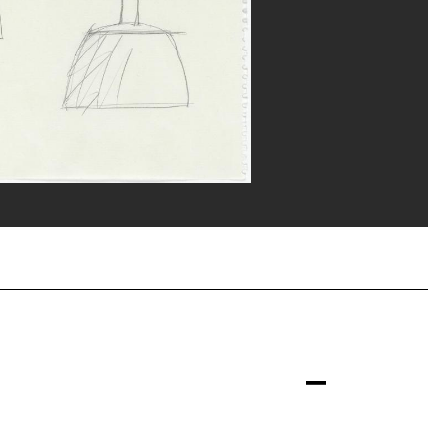
rges Meguerditchian/Dist. GrandPalaisRmn