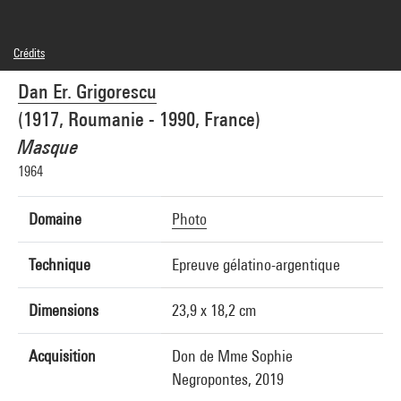
Crédits
© Dan Er. Grigorescu
Dan Er. Grigorescu
Crédit photographique : Centre Pompidou, MNAM-CCI/Audrey Laurans/Dist.
GrandPalaisRmn
(1917, Roumanie - 1990, France)
Réf. image : 4Y02309
Masque
1964
Domaine
Photo
Technique
Epreuve gélatino-argentique
Dimensions
23,9 x 18,2 cm
Acquisition
Don de Mme Sophie
Negropontes, 2019