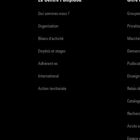
Qui sommes-nous ?
Groupe
Organisation
Privatis
Bilans d'activité
Marchés
Emplois et stages
Demande
Adhérent·es
Publicat
International
Enseign
Action territoriale
Relais 
Catalogu
Recher
Accès a
Espace 