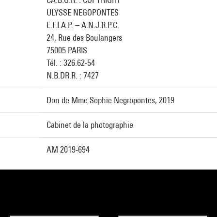
ULYSSE NEGOPONTES
E.F.I.A.P. – A.N.J.R.P.C.
24, Rue des Boulangers
75005 PARIS
Tél. : 326.62-54
N.B.DR.R. : 7427
Don de Mme Sophie Negropontes, 2019
Cabinet de la photographie
AM 2019-694