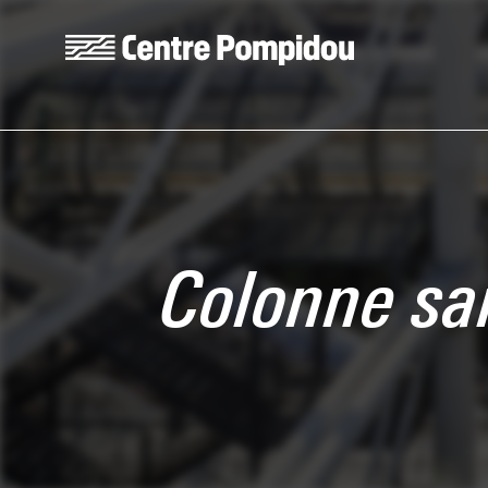
Aller au contenu principal
Centre Pompidou
Colonne san