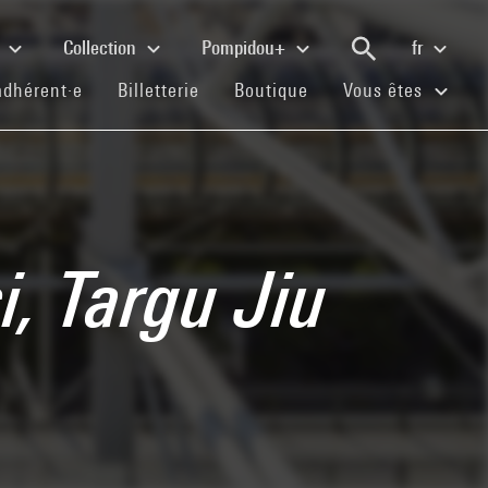
e
Collection
Pompidou+
fr
(current)
(current)
(current)
adhérent·e
Billetterie
Boutique
Vous êtes
i, Targu Jiu