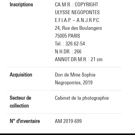
Inscriptions
CA.M.R. : COPYRIGHT
ULYSSE NEGOPONTES
E.F.I.A.P. – A.N.J.R.P.C.
24, Rue des Boulangers
75005 PARIS
Tél. : 326.62-54
N.H.DR. : 266
ANNOT.DR.M.R. : 21 cm
Acquisition
Don de Mme Sophie
Negropontes, 2019
Secteur de
Cabinet de la photographie
collection
N° d'inventaire
AM 2019-699