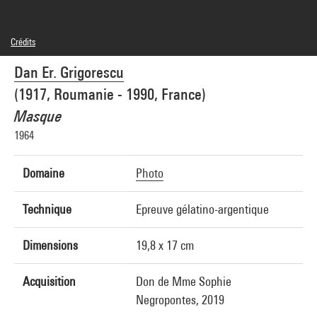
Crédits
© Dan Er. Grigorescu
Dan Er. Grigorescu
Crédit photographique : Centre Pompidou, MNAM-CCI/Audrey Laurans/Dist.
GrandPalaisRmn
(1917, Roumanie - 1990, France)
Réf. image : 4Y02303
Masque
1964
Domaine
Photo
Technique
Epreuve gélatino-argentique
Dimensions
19,8 x 17 cm
Acquisition
Don de Mme Sophie
Negropontes, 2019