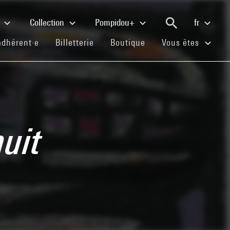
e
Collection
Pompidou+
fr
(current)
(current)
(current)
adhérent·e
Billetterie
Boutique
Vous êtes
uit