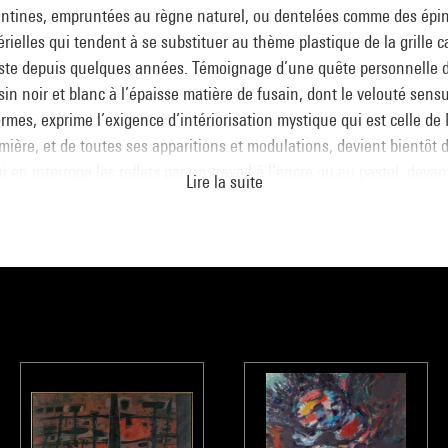
entines, empruntées au règne naturel, ou dentelées comme des épi
ielles qui tendent à se substituer au thème plastique de la grille c
tiste depuis quelques années. Témoignage d’une quête personnelle 
ssin noir et blanc à l’épaisse matière de fusain, dont le velouté sens
ormes, exprime l’exigence d’intériorisation mystique qui est celle de
lumière, et de toutes ses apparitions et modulations, devient bientôt
qui en interroge les reflets par un travail à l’encre ou au pastel, deva
Lire la suite
de Somme, en Picardie, où Manessier a passé ses premières années, 
années 1940 une source d’inspiration déterminante.
Baie de Somme, l
 de ce paysagisme abstrait élaboré par lui au début des années 1950
 lumineux propre à la baie, provoqué par le reflet de la lune dans les
marée basse. Plus encore que dans une version diurne du même th
ment au Musée, Manessier rend cet effet en une vision à la fois int
petites dimensions) et cosmique. L’œuvre, qui enserre les zones plus
, à la façon d’un vitrail miniature, traduit aussi l’attrait de Maness
evient régulièrement dans son œuvre, depuis les peintures faites au
squ’aux
Favellas
(1979) et aux ultimes
Tours
(1988-1990).