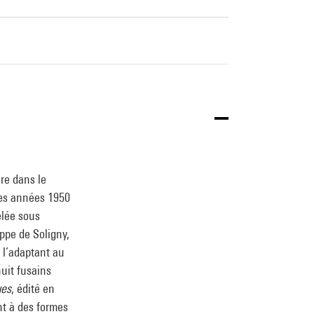
re dans le
des années 1950
élée sous
appe de Soligny,
 l’adaptant au
uit fusains
ues
, édité en
nt à des formes