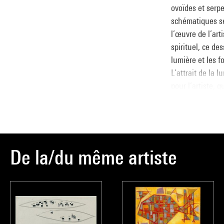
ovoïdes et serp
schématiques sér
l’œuvre de l’ar
spirituel, ce de
lumière et les f
L’attrait de la 
pour l’artiste, 
marin. La baie 
dès la fin des 
caractéristique
traduit un effet
De la/du même artiste
des chenaux à 
appartient égale
feuille est de 
des cernes noirs
nocturne, qui r
années 1940 ju