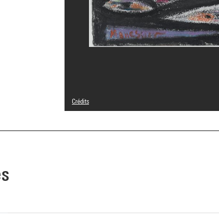
Crédits
© Adagp, Paris
Crédit photographique : Centre Pompidou, MNAM-CCI/Phil
Réf. image : 4N02519
Diffusion image :
GrandPalaisRmnPhoto
es