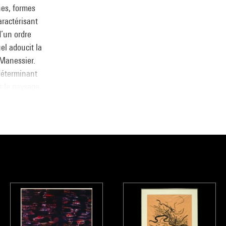
nes, formes
aractérisant
d’un ordre
uel adoucit la
 Manessier.
 déterminant
nt le paysage
constitue ainsi
a nuit
apparaît
. Manessier y
 circonvolutions
ème qui
imiste (la
 lumineuses par
ier pour le thème
 Bignon dans les