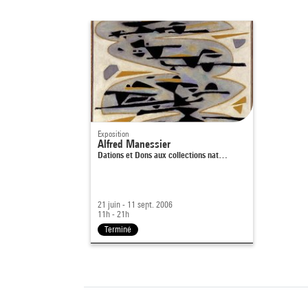
Manessier, tout 
régulièrement d
Manessier présen
témoignent de s
bonheur la fluid
mouvements du s
Sables
manifeste
constituent pour
Exposition
Alfred Manessier
série de peintu
Dations et Dons aux collections nat…
en 1958-1959, t
en 1977. La front
caractère radic
21 juin - 11 sept. 2006
11h - 21h
Terminé
Christian Brien
Source :
Extrait du cata
d'art moderne
, 