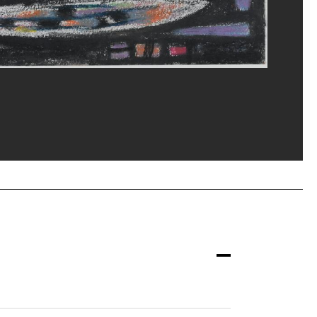
ippe Migeat/Dist. GrandPalaisRmn