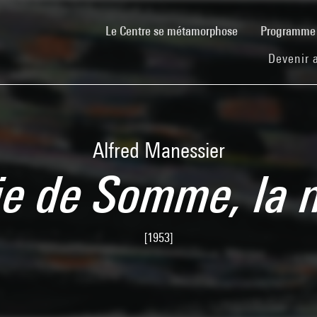
(current)
Le Centre se métamorphose
Programm
Devenir 
Alfred Manessier
ie de Somme, la n
[1953]