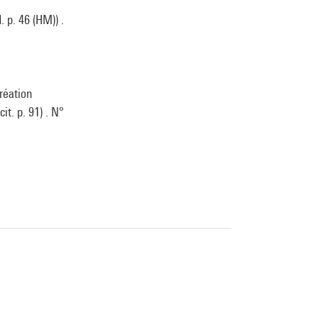
 p. 46 (HM)) .
réation
it. p. 91) . N°