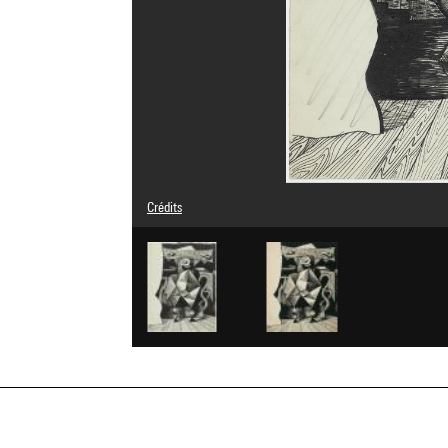
Crédits
© Adagp, Paris
Crédit photographique : Centre Pompidou, MNAM-CCI/Aud
Réf. image : 4N94400
Diffusion image :
GrandPalaisRmnPhoto