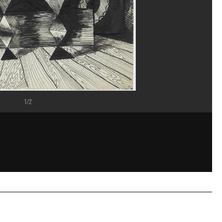
1/2
rey Laurans/Dist. GrandPalaisRmn