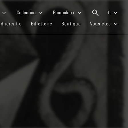
e
Collection
Pompidou+
fr
(current)
(current)
(current)
adhérent·e
Billetterie
Boutique
Vous êtes