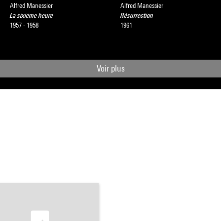
Alfred Manessier
Alfred Manessier
La sixième heure
Résurrection
1957 - 1958
1961
Voir plus