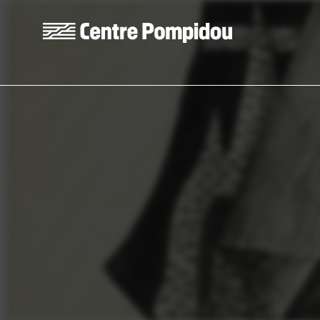
Aller au contenu principal
Centre Pompidou