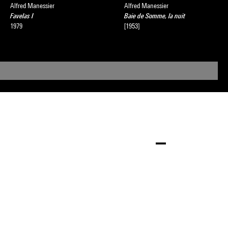
Alfred Manessier
Alfred Manessier
Favelas I
Baie de Somme, la nuit
1979
[1953]