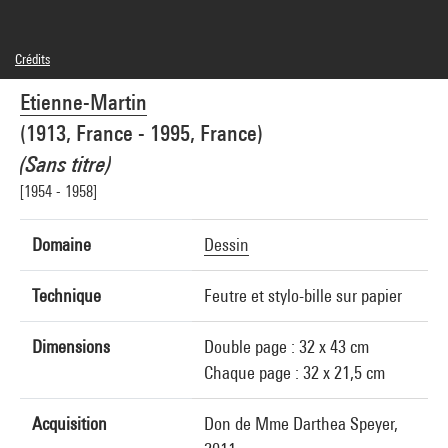
Crédits
© Adagp, Paris
Etienne-Martin
Crédit photographique : Hervé Véronèse - Centre Pompidou, MNAM-CCI
Réf. image : 4N19774
(1913, France - 1995, France)
(Sans titre)
[1954 - 1958]
Domaine
Dessin
Technique
Feutre et stylo-bille sur papier
Dimensions
Double page : 32 x 43 cm
Chaque page : 32 x 21,5 cm
Acquisition
Don de Mme Darthea Speyer,