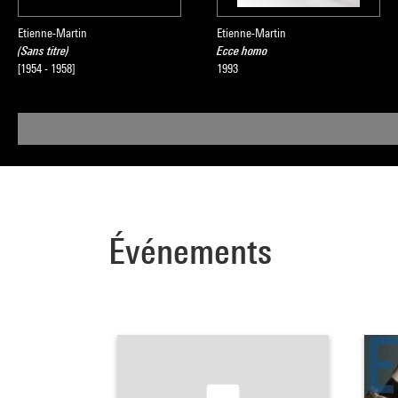
Etienne-Martin
Etienne-Martin
(Sans titre)
Ecce homo
[1954 - 1958]
1993
Événements