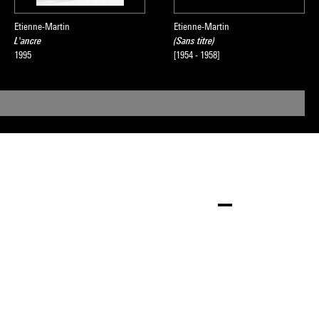
Etienne-Martin
Etienne-Martin
L'ancre
(Sans titre)
1995
[1954 - 1958]