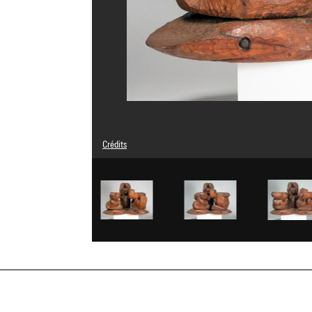
Crédits
© Adagp, Paris
Crédit photographique : Centre Pompidou, MNAM-CCI/Phil
Réf. image : 4N10919
Diffusion image :
GrandPalaisRmnPhoto