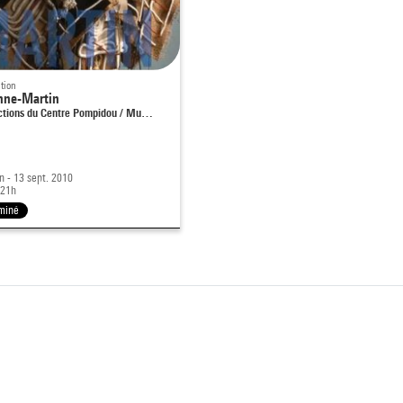
tion
nne-Martin
ctions du Centre Pompidou / Mu…
in - 13 sept. 2010
 21h
miné