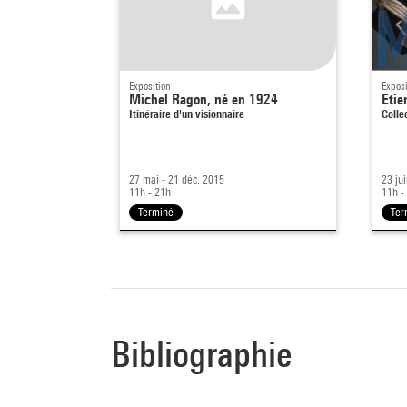
Exposition
Exposi
Michel Ragon, né en 1924
Etie
Itinéraire d'un visionnaire
Colle
27 mai - 21 déc. 2015
23 ju
11h - 21h
11h -
Terminé
Ter
Bibliographie