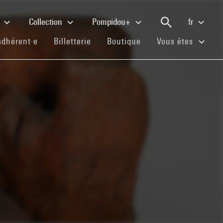
e
Collection
Pompidou+
fr
(current)
(current)
(current)
adhérent·e
Billetterie
Boutique
Vous êtes