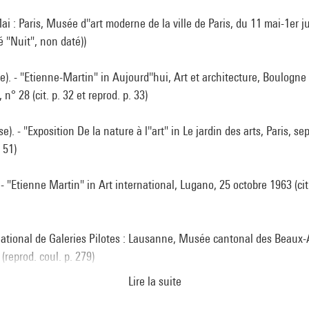
i : Paris, Musée d''art moderne de la ville de Paris, du 11 mai-1er ju
tré "Nuit", non daté))
. - "Etienne-Martin" in Aujourd''hui, Art et architecture, Boulogne
n° 28 (cit. p. 32 et reprod. p. 33)
). - "Exposition De la nature à l''art" in Le jardin des arts, Paris, s
 51)
 - "Etienne Martin" in Art international, Lugano, 25 octobre 1963 (cit.
national de Galeries Pilotes : Lausanne, Musée cantonal des Beaux-A
reprod. coul. p. 279)
Lire la suite
: Amsterdam, Stedelijk Museum, 13 décembre 1963-27 janvier 1964.