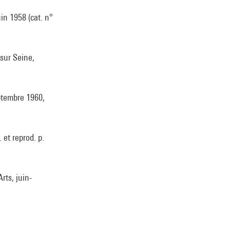
in 1958 (cat. n°
 sur Seine,
eptembre 1960,
 et reprod. p.
rts, juin-
 - Amsterdam :