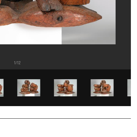
1/12
ippe Migeat/Dist. GrandPalaisRmn