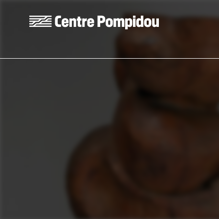
Aller au contenu principal
Centre Pompidou