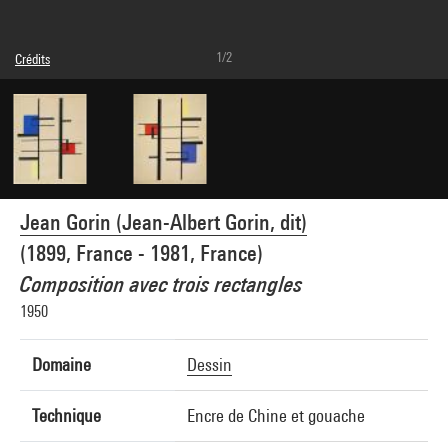
1/2
Crédits
© droits réservés
Crédit photographique : Centre Pompidou, MNAM-CCI/Philippe Migeat/Dist.
GrandPalaisRmn
Réf. image : 4N62907
Diffusion image :
GrandPalaisRmnPhoto
Jean Gorin (Jean-Albert Gorin, dit)
(1899, France - 1981, France)
Composition avec trois rectangles
1950
Domaine
Dessin
Technique
Encre de Chine et gouache