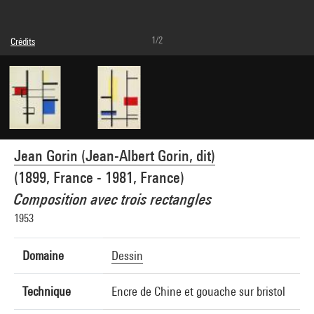
1/2
Crédits
© droits réservés
Crédit photographique : Centre Pompidou, MNAM-CCI/Philippe Migeat/Dist.
GrandPalaisRmn
Réf. image : 4N62909
Diffusion image :
GrandPalaisRmnPhoto
Jean Gorin (Jean-Albert Gorin, dit)
(1899, France - 1981, France)
Composition avec trois rectangles
1953
Domaine
Dessin
Technique
Encre de Chine et gouache sur bristol