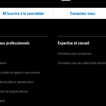
M'inscrire à la newsletter
Contactez-nous
 aux professionnels
Expertise et conseil
s
Formations pour entreprises
ations
Formations pour les collectivités territor
 publics et appels à concurrence
s de prêts et reproductions
ions et produits dérivés
ants