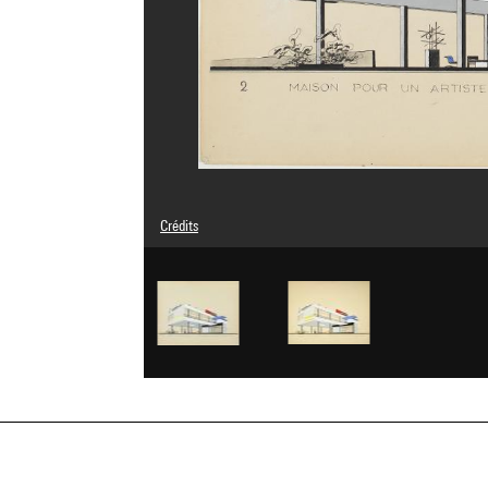
Crédits
© droits réservés
Crédit photographique : Centre Pompidou, MNAM-CCI/Phil
Réf. image : 4N62928
Diffusion image :
GrandPalaisRmnPhoto