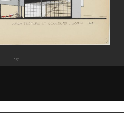
1/2
ippe Migeat/Dist. GrandPalaisRmn