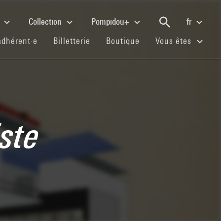
e
Collection
Pompidou+
fr
(current)
(current)
(current)
adhérent·e
Billetterie
Boutique
Vous êtes
ste