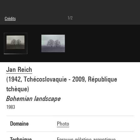
1/2
Crédits
© Jan Reich
Crédit photographique : Centre Pompidou, MNAM-CCI/Joseph Banderet/Dist.
GrandPalaisRmn
Réf. image : 4Y13250
Diffusion image :
GrandPalaisRmnPhoto
Jan Reich
(1942, Tchécoslovaquie - 2009, République
tchèque)
Bohemian landscape
1983
Domaine
Photo
Technique
Epreuve gélatino-argentique