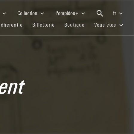
e
Collection
Pompidou+
fr
(current)
(current)
(current)
adhérent·e
Billetterie
Boutique
Vous êtes
ent