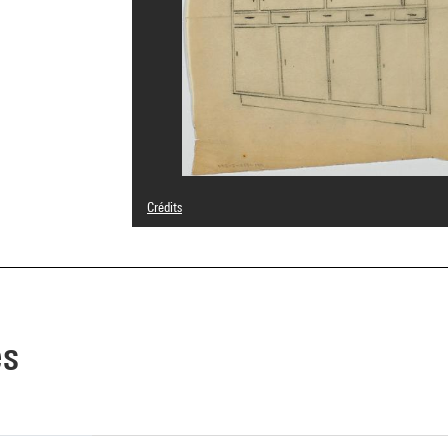
Crédits
Domaine public
Crédit photographique : Centre Pompidou, MNAM-CCI/Geo
Réf. image : 4N21236
Diffusion image :
GrandPalaisRmnPhoto
es