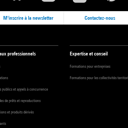
M'inscrire à la newsletter
Contactez-nous
 aux professionnels
Expertise et conseil
s
Formations pour entreprises
ations
Formations pour les collectivités territor
 publics et appels à concurrence
s de prêts et reproductions
ions et produits dérivés
ants