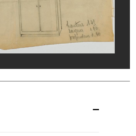
rges Meguerditchian/Dist. GrandPalaisRmn