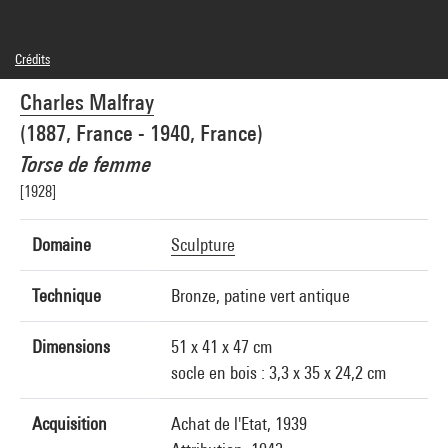
Crédits
Domaine public
Charles Malfray
Crédit photographique : Réunion des Musées Nationaux/Agence photographique de
la Réunion des Musées Nationaux/Dist. GrandPalaisRmn
(1887, France - 1940, France)
Réf. image : 2A00423 [64 B 466]
Diffusion image :
Torse de femme
GrandPalaisRmnPhoto
[1928]
Domaine
Sculpture
Technique
Bronze, patine vert antique
Dimensions
51 x 41 x 47 cm
socle en bois : 3,3 x 35 x 24,2 cm
Acquisition
Achat de l'Etat, 1939