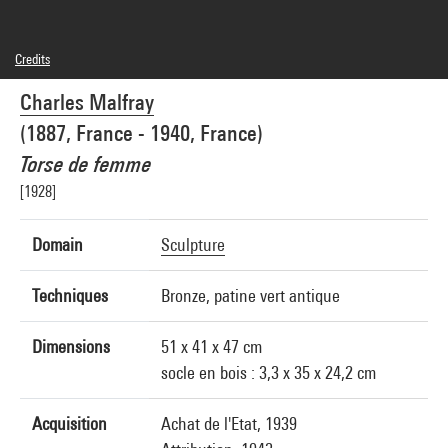
Credits
Domaine public
Charles Malfray
Photo credits : Réunion des Musées Nationaux/Agence photographique de la
Réunion des Musées Nationaux/Dist. GrandPalaisRmn
(1887, France - 1940, France)
Image reference : 2A00423 [64 B 466]
Image presentation :
Torse de femme
GrandPalaisRmnPhoto
[1928]
Domain
Sculpture
Techniques
Bronze, patine vert antique
Dimensions
51 x 41 x 47 cm
socle en bois : 3,3 x 35 x 24,2 cm
Acquisition
Achat de l'Etat, 1939