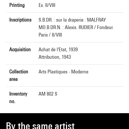
Printing
Ex. II/VIII
Inscriptions
S.B.DR. : sur la draperie : MALFRAY
MO.B.DR.N. : Alexis. RUDIER / Fondeur.
Paris / II/VIII
Acquisition
Achat de l'Etat, 1939
Attribution, 1943
Collection
Arts Plastiques - Moderne
area
Inventory
AM 802 S
no.
By the same artist