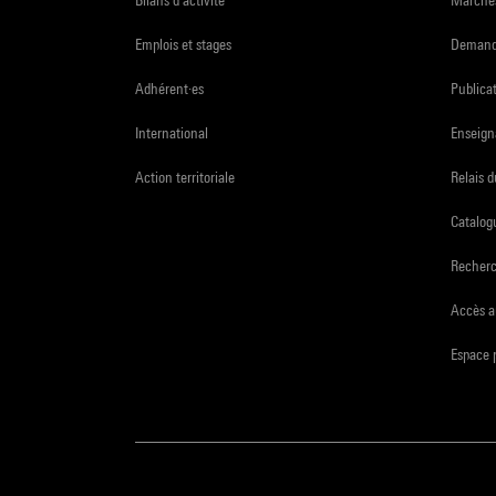
Emplois et stages
Demande
Adhérent·es
Publicat
International
Enseign
Action territoriale
Relais 
Catalogu
Recher
Accès a
Espace 