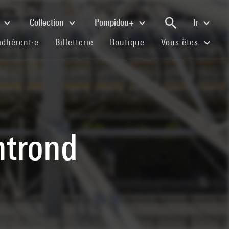
e
Collection
Pompidou+
fr
(current)
(current)
(current)
adhérent·e
Billetterie
Boutique
Vous êtes
ntrond