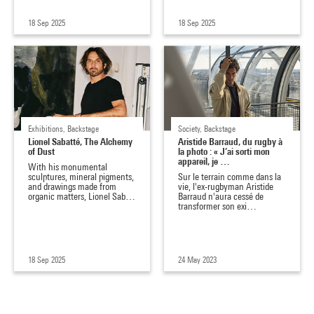
18 Sep 2025
18 Sep 2025
Exhibitions, Backstage
Society, Backstage
Lionel Sabatté, The Alchemy
Aristide Barraud, du rugby à
of Dust
la photo : « J’ai sorti mon
appareil, je …
With his monumental
sculptures, mineral pigments,
Sur le terrain comme dans la
and drawings made from
vie, l'ex-rugbyman Aristide
organic matters, Lionel Sab…
Barraud n'aura cessé de
transformer son exi…
18 Sep 2025
24 May 2023