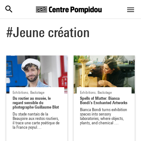
Centre Pompidou
Skip to main content
#Jeune création
Exhibitions, Backstage
Exhibitions, Backstage
Du routier au musée, le
Spells of Matter: Bianca
regard sensible du
Bondi’s Enchanted Artworks
photographe Guillaume Blot
Bianca Bondi turns exhibition
Du stade nantais de la
spaces into sensory
Beaujoire aux restos routiers,
laboratories, where objects,
il trace une carte poétique de
plants, and chemical …
la France popul…