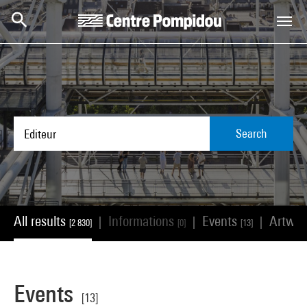
Skip to main content
Centre Pompidou
Search
All results
Informations
Events
Artwo
|
|
|
[2 830]
[0]
[13]
Events
[13]