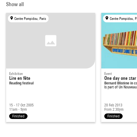
Show all
Centre Pompidou, Paris
Centre Pompidou, P
Exhibition
Event
Lire en fête
One day one star
Reading festival
Bernard Blistène in 
Is part of
Un Nouveau 
15 - 17 Oct 2005
20 Feb 2013
11am - 9pm
From 2:30pm
Finished
Finished