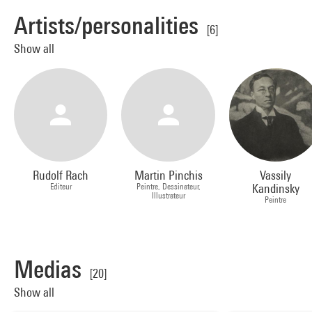
Artists/personalities
[6]
Show all
Rudolf Rach
Martin Pinchis
Vassily
Editeur
Peintre, Dessinateur,
Kandinsky
Illustrateur
Peintre
Medias
[20]
Show all