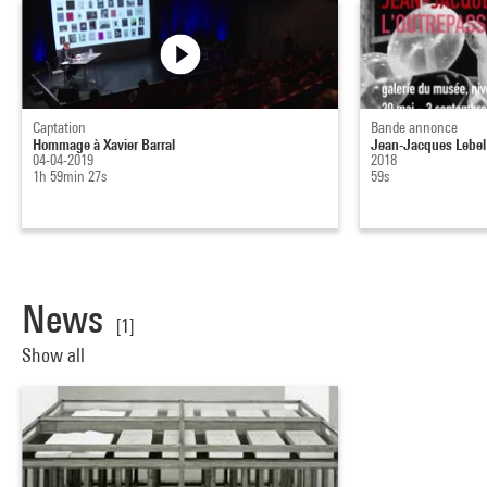
Captation
Bande annonce
Hommage à Xavier Barral
Jean-Jacques Lebel 
04-04-2019
2018
1h 59min 27s
59s
News
[1]
Show all