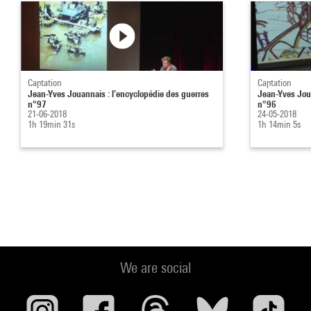
Captation
Captation
Jean-Yves Jouannais : l’encyclopédie des guerres
Jean-Yves Joua
n°97
n°96
21-06-2018
24-05-2018
1h 19min 31s
1h 14min 5s
We are social