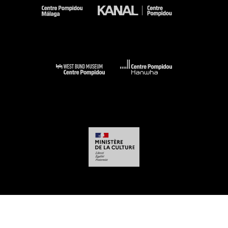
-
-
-
-
Legal notices
Site map
GTCU
Personal Data
Cookies management