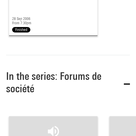
28 Sep 2006
From 7:30pm
Finished
In the series: Forums de
société