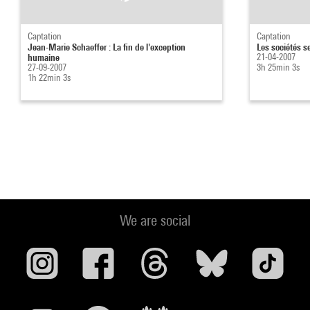
Captation
Captation
Jean-Marie Schaeffer : La fin de l'exception
Les sociétés s
humaine
21-04-2007
27-09-2007
3h 25min 3s
1h 22min 3s
We are social