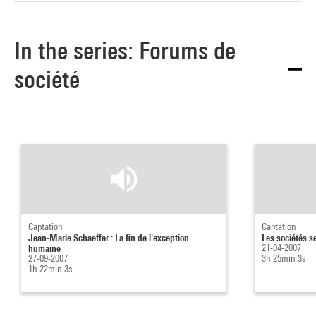
In the series: Forums de
société
Captation
Captation
Jean-Marie Schaeffer : La fin de l'exception
Les sociétés s
humaine
21-04-2007
27-09-2007
3h 25min 3s
1h 22min 3s