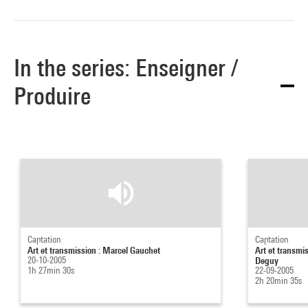
In the series: Enseigner /
Produire
Captation
Captation
Art et transmission : Marcel Gauchet
Art et transmi
20-10-2005
Deguy
1h 27min 30s
22-09-2005
2h 20min 35s