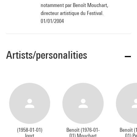
notamment par Benoît Mouchart,
directeur artistique du Festival.
01/01/2004
Artists/personalities
(1958-01-01)
Benoît (1976-01-
Benoît (
Igort
01) Mouchart
01) P