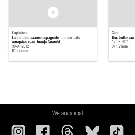
Captation
Captation
La bande dessinée espagnole : un contexte
Des bulles sur
européen avec Juanjo Guarnid...
17-06-2011
30-01-2012
01h 25min
01h 47min
We are social