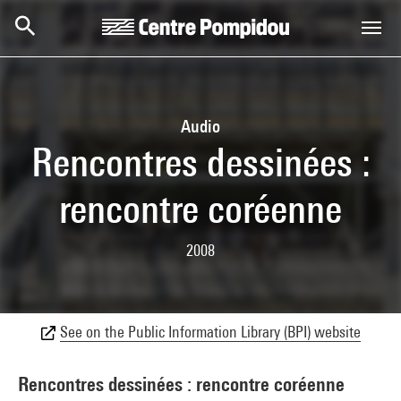
Skip to main content
Centre Pompidou
Audio
Rencontres dessinées :
rencontre coréenne
2008
See on the Public Information Library (BPI) website
Rencontres dessinées : rencontre coréenne