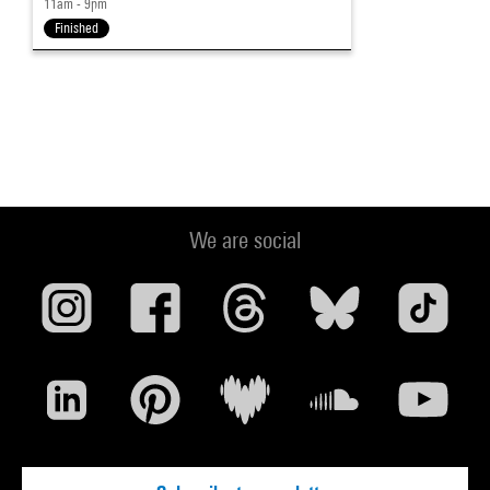
11am - 9pm
Finished
We are social