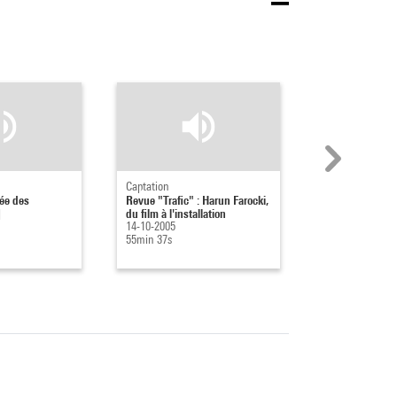
Captation
Captation
tée des
Revue "Trafic" : Harun Farocki,
Graphisme en r
]
du film à l'installation
07-10-2005
14-10-2005
2h 5min 50s
55min 37s