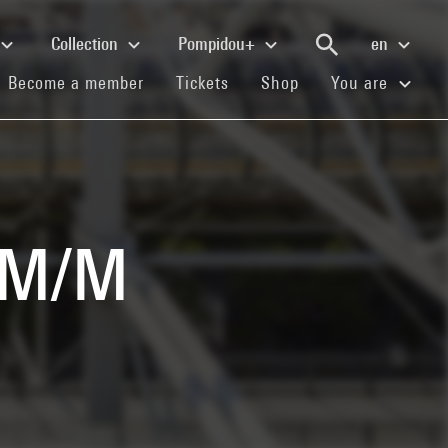
Collection
Pompidou+
en
(current)
(current)
(current)
Become a member
Tickets
Shop
You are
: M/M