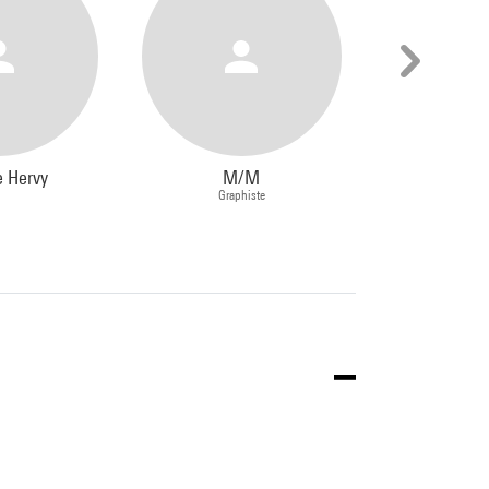
e Hervy
M/M
Catherin
Graphiste