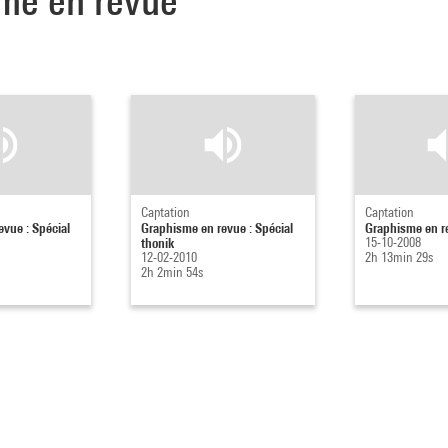
sme en revue
Captation
Captation
vue : Spécial
Graphisme en revue : Spécial
Graphisme en r
thonik
15-10-2008
12-02-2010
2h 13min 29s
2h 2min 54s