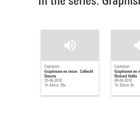
In the series: Graphi
Captation
Captation
Graphisme en revue : Collectif
Graphisme en re
Donuts
Richard Hollis
25-06-2010
09-04-2010
1h 44min 39s
1h 32min 9s