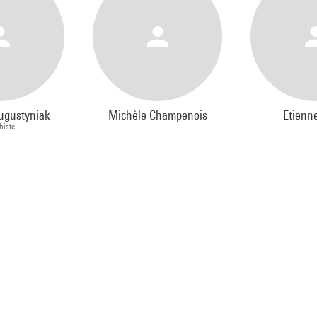
ugustyniak
Michèle Champenois
Etienn
histe