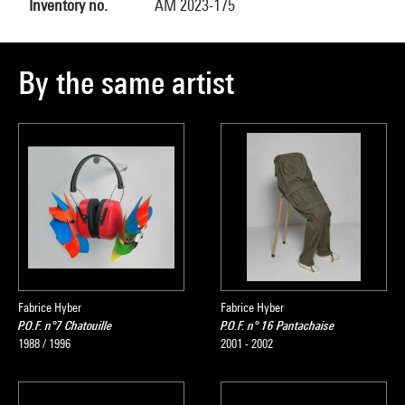
Inventory no.
AM 2023-175
By the same artist
Fabrice Hyber
Fabrice Hyber
P.O.F. n°7 Chatouille
P.O.F. n° 16 Pantachaise
1988 / 1996
2001 - 2002