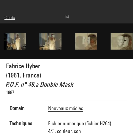
1/4
Credits
Caption : Ecran vidéo
© Adagp, Paris
Photo credits : Centre Pompidou, MNAM-CCI/Dist. GrandPalaisRmn
Image reference : 4W01586
Image presentation :
GrandPalaisRmnPhoto
Fabrice Hyber
(1961, France)
P.O.F. n° 49.a Double Mask
1997
Domain
Nouveaux médias
Techniques
Fichier numérique (fichier H264)
4/3, couleur, son