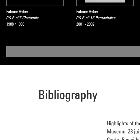
Fabrice Hyber
Fabrice Hyber
P.O.F. n°7 Chatouille
P.O.F. n° 16 Pantachaise
1988 / 1996
2001 - 2002
Bibliography
Highlights of t
Museum, 28 juil
Centre Pompidou,