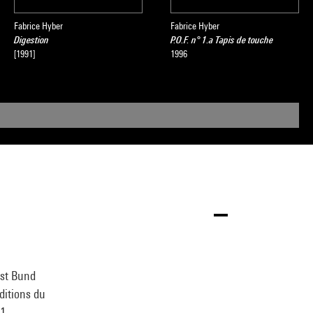
Fabrice Hyber
Fabrice Hyber
Digestion
P.O.F. n° 1.a Tapis de touche
[1991]
1996
est Bund
ditions du
-1