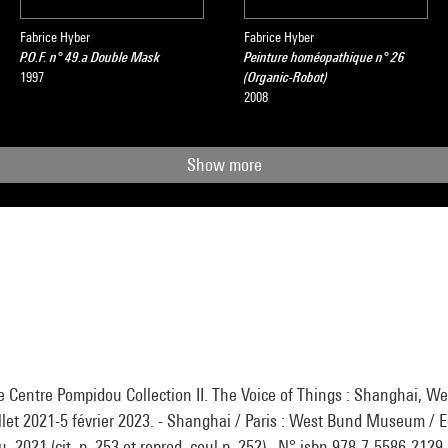
Fabrice Hyber
Fabrice Hyber
P.O.F. n° 49.a Double Mask
Peinture homéopathique n° 26
1997
(Organic-Robot)
2008
Show more
he Centre Pompidou Collection II. The Voice of Things : Shanghai, W
let 2021-5 février 2023. - Shanghai / Paris : West Bund Museum / E
 2021 (cit. p. 253 et reprod. coul.p. 252) . N° isbn 978-7-5586-2129