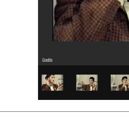
Credits
Caption : Ecran vidéo
© Adagp, Paris
Photo credits : Centre Pompidou, MNAM-CCI/Dist. GrandP
Image reference : 4W01592
Image presentation :
GrandPalaisRmnPhoto