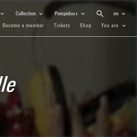
Collection
Pompidou+
en
(current)
(current)
(current)
Become a member
Tickets
Shop
You are
lle