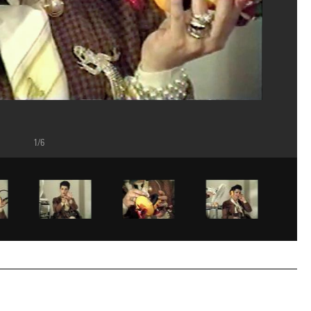
1/6
alaisRmn