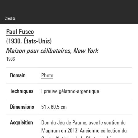
Credits
© Paul Fusco / Magnum Photos
Paul Fusco
Photo credits : Centre Pompidou, MNAM-CCI/Bertrand Prévost/Dist. GrandPalaisRmn
Image reference : 4N58619
(1930, États-Unis)
Maison pour célibataires, New York
1986
Domain
Photo
Techniques
Epreuve gélatino-argentique
Dimensions
51 x 60,5 cm
Acquisition
Don du Jeu de Paume, avec le soutien de
Magnum en 2013. Ancienne collection du