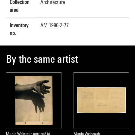
Collection
Architecture
area
Inventory
AM 1996-2-77
no.
By the same artist
Munio Weinraub (attribué à)
Munio Weinraub