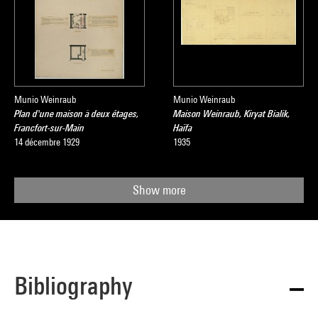
Munio Weinraub
Munio Weinraub
Plan d'une maison à deux étages,
Maison Weinraub, Kiryat Bialik,
Francfort-sur-Main
Haïfa
14 décembre 1929
1935
Show more
Bibliography