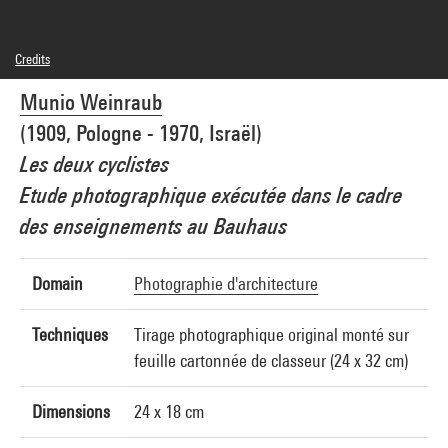
Credits
© Fondation Gitai
Munio Weinraub
Photo credits : Centre Pompidou, MNAM-CCI/Philippe Migeat/Dist. GrandPalaisRmn
Image reference : 4F31582 [1996 CX 3012]
(1909, Pologne - 1970, Israël)
Les deux cyclistes
Etude photographique exécutée dans le cadre
des enseignements au Bauhaus
Domain
Photographie d'architecture
Techniques
Tirage photographique original monté sur
feuille cartonnée de classeur (24 x 32 cm)
Dimensions
24 x 18 cm