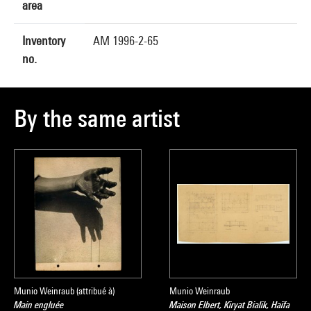
area
Inventory
AM 1996-2-65
no.
By the same artist
Munio Weinraub (attribué à)
Munio Weinraub
Main engluée
Maison Elbert, Kiryat Bialik, Haïfa