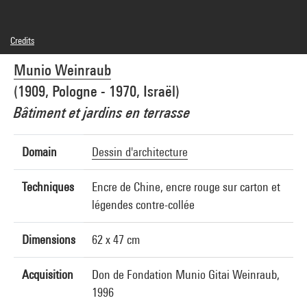
Credits
© Munio Weinraub/Fondation Gitaï
Munio Weinraub
Photo credits : Centre Pompidou, MNAM-CCI/Jean-Claude Planchet/Dist.
GrandPalaisRmn
(1909, Pologne - 1970, Israël)
Image reference : 4F31571 [1996 CX 3001]
Image presentation :
Bâtiment et jardins en terrasse
GrandPalaisRmnPhoto
Domain
Dessin d'architecture
Techniques
Encre de Chine, encre rouge sur carton et
légendes contre-collée
Dimensions
62 x 47 cm
Acquisition
Don de Fondation Munio Gitai Weinraub,
1996