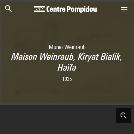
Skip to main content
Centre Pompidou
Munio Weinraub
Maison Weinraub, Kiryat Bialik,
Haïfa
1935