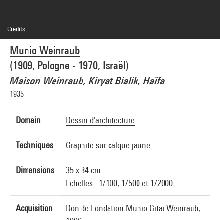
Credits
© Fondation Gitai
Munio Weinraub
Photo credits : Centre Pompidou, MNAM-CCI/Philippe Migeat/Dist. GrandPalaisRmn
Image reference : 4F31588 [1996 CX 3018]
(1909, Pologne - 1970, Israël)
Image presentation :
GrandPalaisRmnPhoto
Maison Weinraub, Kiryat Bialik, Haïfa
1935
Domain
Dessin d'architecture
Techniques
Graphite sur calque jaune
Dimensions
35 x 84 cm
Echelles : 1/100, 1/500 et 1/2000
Acquisition
Don de Fondation Munio Gitai Weinraub,