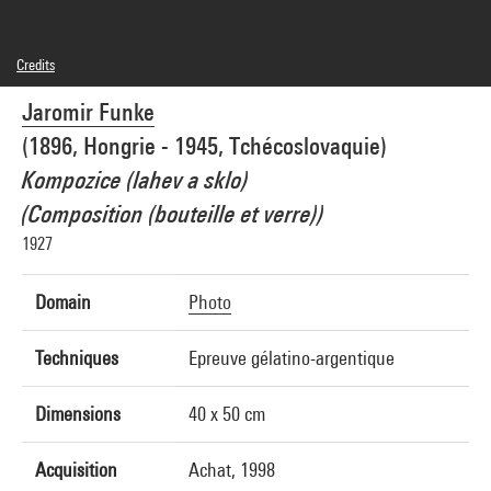
Credits
Domaine public
Jaromir Funke
Photo credits : Centre Pompidou, MNAM-CCI/Jean-Claude Planchet/Dist.
GrandPalaisRmn
(1896, Hongrie - 1945, Tchécoslovaquie)
Image reference : 4R10528 [1998 CX 0769]
Image presentation :
Kompozice (lahev a sklo)
GrandPalaisRmnPhoto
(Composition (bouteille et verre))
1927
Domain
Photo
Techniques
Epreuve gélatino-argentique
Dimensions
40 x 50 cm
Acquisition
Achat, 1998