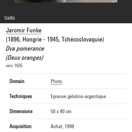
Credits
Domaine public
Jaromir Funke
Photo credits : Centre Pompidou, MNAM-CCI/Jean-Claude Planchet/Dist.
GrandPalaisRmn
(1896, Hongrie - 1945, Tchécoslovaquie)
Image reference : 4R10529 [1998 CX 0770]
Image presentation :
Dva pomerance
GrandPalaisRmnPhoto
(Deux oranges)
vers 1935
Domain
Photo
Techniques
Epreuve gélatino-argentique
Dimensions
50 x 40 cm
Acquisition
Achat, 1998