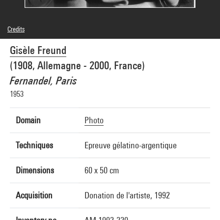
Credits
© Estate Gisèle Freund/IMEC Images
Gisèle Freund
Photo credits : Centre Pompidou, MNAM-CCI/Adam Rzepka/Dist. GrandPalaisRmn
Image reference : 4F71045 [2003 CX 1299]
(1908, Allemagne - 2000, France)
Image presentation :
GrandPalaisRmnPhoto
Fernandel, Paris
1953
Domain
Photo
Techniques
Epreuve gélatino-argentique
Dimensions
60 x 50 cm
Acquisition
Donation de l'artiste, 1992