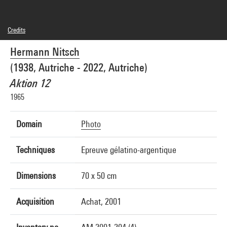
Credits
© Adagp, Paris
Hermann Nitsch
Photo credits : Centre Pompidou, MNAM-CCI/Philippe Migeat/Dist. GrandPalaisRmn
Image reference : 4F70152 [2001 CX 0551]
(1938, Autriche - 2022, Autriche)
Image presentation :
GrandPalaisRmnPhoto
Aktion 12
1965
Domain
Photo
Techniques
Epreuve gélatino-argentique
Dimensions
70 x 50 cm
Acquisition
Achat, 2001