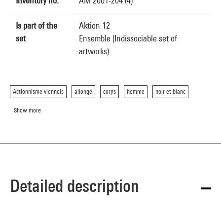
Inventory no.
AM 2001-204 (4)
Is part of the
Aktion 12
set
Ensemble (Indissociable set of
artworks)
Actionnisme viennois
allongé
corps
homme
noir et blanc
Show more
Detailed description