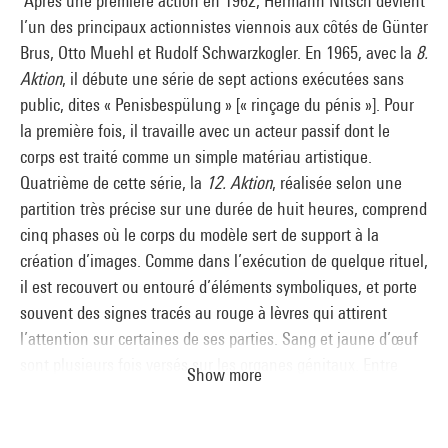
Après une première action en 1962, Hermann Nitsch devient
l’un des principaux actionnistes viennois aux côtés de Günter
Brus, Otto Muehl et Rudolf Schwarzkogler. En 1965, avec la
8.
Aktion
, il débute une série de sept actions exécutées sans
public, dites « Penisbespülung » [« rinçage du pénis »]. Pour
la première fois, il travaille avec un acteur passif dont le
corps est traité comme un simple matériau artistique.
Quatrième de cette série, la
12. Aktion
, réalisée selon une
partition très précise sur une durée de huit heures, comprend
cinq phases où le corps du modèle sert de support à la
création d’images. Comme dans l’exécution de quelque rituel,
il est recouvert ou entouré d’éléments symboliques, et porte
souvent des signes tracés au rouge à lèvres qui attirent
l’attention sur certaines de ses parties. Sang et jaune d’œuf
sont plusieurs fois versés sur les organes génitaux. Entre
Show more
chaque phase, le modèle est lavé à l’eau. Gaze, mouchoir,
sparadrap, serviette hygiénique, sang ou cervelle de vache
renvoient à une thématique de la blessure et du sang versé