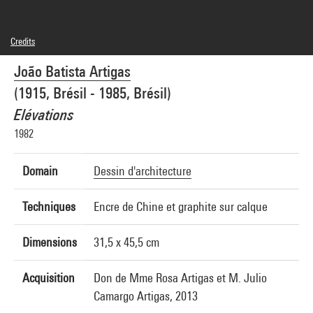
Credits
© João Batista Artigas
João Batista Artigas
Photo credits : Centre Pompidou, MNAM-CCI/Philippe Migeat/Dist. GrandPalaisRmn
Image reference : 4N26935
(1915, Brésil - 1985, Brésil)
Image presentation :
GrandPalaisRmnPhoto
Elévations
1982
Domain
Dessin d'architecture
Techniques
Encre de Chine et graphite sur calque
Dimensions
31,5 x 45,5 cm
Acquisition
Don de Mme Rosa Artigas et M. Julio
Camargo Artigas, 2013