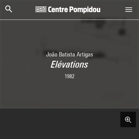
Skip to main content
Centre Pompidou
João Batista Artigas
Elévations
1982