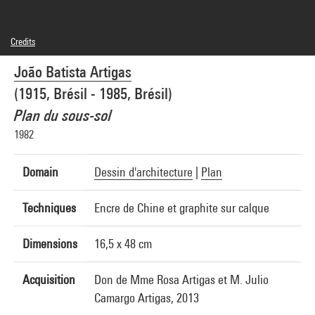
Credits
© João Batista Artigas
João Batista Artigas
Photo credits : Centre Pompidou, MNAM-CCI/Philippe Migeat/Dist. GrandPalaisRmn
Image reference : 4N26948
(1915, Brésil - 1985, Brésil)
Image presentation :
GrandPalaisRmnPhoto
Plan du sous-sol
1982
Domain
Dessin d'architecture
|
Plan
Techniques
Encre de Chine et graphite sur calque
Dimensions
16,5 x 48 cm
Acquisition
Don de Mme Rosa Artigas et M. Julio
Camargo Artigas, 2013