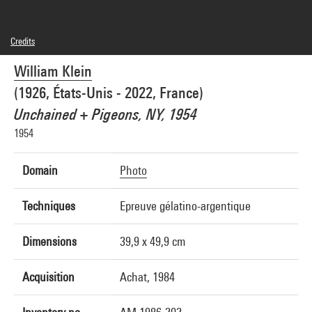
Credits
© William Klein Estate
William Klein
Photo credits : Centre Pompidou, MNAM-CCI/Service de la documentation
photographique du MNAM/Dist. GrandPalaisRmn
(1926, États-Unis - 2022, France)
Image reference : 1A14513 [1986 X 0778]
Unchained + Pigeons, NY, 1954
1954
Domain
Photo
Techniques
Epreuve gélatino-argentique
Dimensions
39,9 x 49,9 cm
Acquisition
Achat, 1984