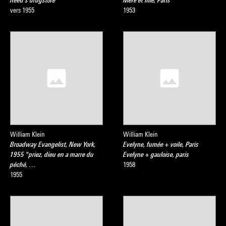
Reed's drugstore
Mère et fille, Paris
vers 1955
1953
William Klein
William Klein
Broadway Evangelist, New York,
Evelyne, fumée + voile, Paris
1955 "priez, dieu en a marre du
Evelyne + gauloise, paris
péché, …
1958
1955