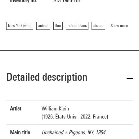
Inventory no.
AM 1986-202
New York (ville)
animal
flou
noir et blanc
oiseau
Show more
Detailed description
Artist
William Klein
(1926, États-Unis - 2022, France)
Main title
Unchained + Pigeons, NY, 1954