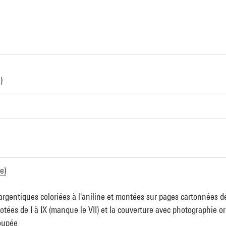
)
e)
argentiques coloriées à l'aniline et montées sur pages cartonnées de
ées de I à IX (manque le VII) et la couverture avec photographie orig
oupée