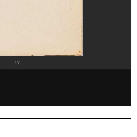
1/2
/Dist. GrandPalaisRmn