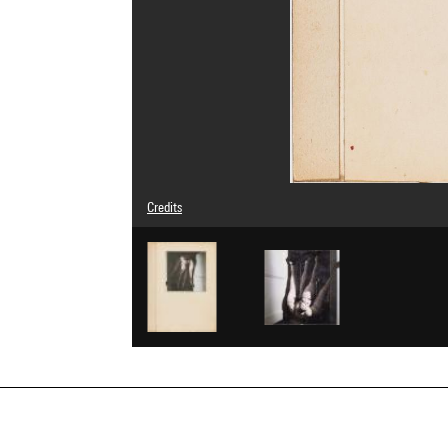
Credits
© Adagp, Paris
Photo credits : Centre Pompidou, MNAM-CCI/Hélène Mauri
Image reference : 4Y06970
Image presentation :
GrandPalaisRmnPhoto