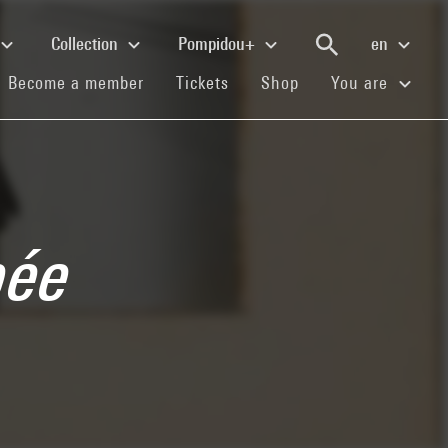
Collection
Pompidou+
en
(current)
(current)
(current)
Become a member
Tickets
Shop
You are
pée