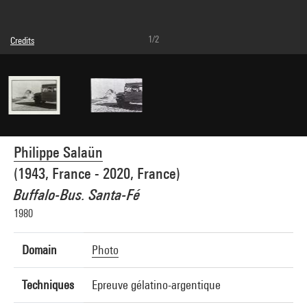
1/2
Credits
© Philippe Salaün
Photo credits : Centre Pompidou, MNAM-CCI/Joseph Banderet/Dist. GrandPalaisRmn
Image reference : 4Y13273
Image presentation :
GrandPalaisRmnPhoto
Philippe Salaün
(1943, France - 2020, France)
Buffalo-Bus. Santa-Fé
1980
Domain
Photo
Techniques
Epreuve gélatino-argentique