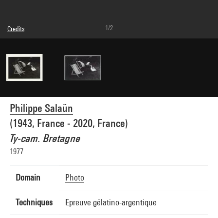
1/2
Credits
© Philippe Salaün
Photo credits : Centre Pompidou, MNAM-CCI/Joseph Banderet/Dist. GrandPalaisRmn
Image reference : 4Y13274
Image presentation :
GrandPalaisRmnPhoto
Philippe Salaün
(1943, France - 2020, France)
Ty-cam. Bretagne
1977
Domain
Photo
Techniques
Epreuve gélatino-argentique