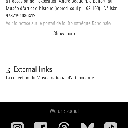
à l''occasion de l''exposition André Beaudin, à Belfort, au
Musée d''art et d''histoire (reprod. coul.p. 162-163) . N° isbn
9782351080412
Voir la notice sur le portail de la Bibliothèque Kandinsky
Show more
Daniel-Henry Kahnweiler. Marchand et éditeur : Barcelone,
Museu Picasso, 1er décembre 2022-19 mars 2023. -
Barcelone : Museu Picasso, 2022 (reprod. coul. p. 222) . N°
isbn 978-84-126419-3-6
Voir la notice sur le portail de la Bibliothèque Kandinsky
External links
La collection du Musée national d’art moderne
We are social