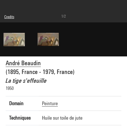
1/2
Credits
© Adagp, Paris
Photo credits : Centre Pompidou, MNAM-CCI/Bertrand Prévost/Dist. GrandPalaisRmn
Image reference : 4Y05909
Image presentation :
GrandPalaisRmnPhoto
André Beaudin
(1895, France - 1979, France)
La tige s'effeuille
1950
Domain
Peinture
Techniques
Huile sur toile de jute