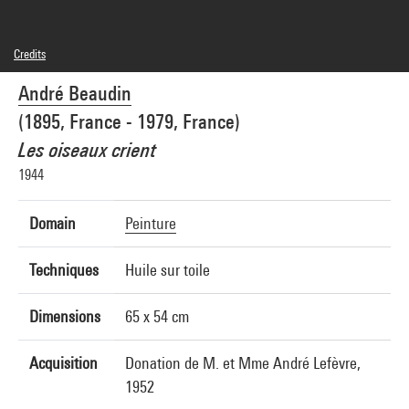
Credits
© Adagp, Paris
André Beaudin
Photo credits : Centre Pompidou, MNAM-CCI/Philippe Migeat/Dist. GrandPalaisRmn
Image reference : 4N03924
(1895, France - 1979, France)
Image presentation :
GrandPalaisRmnPhoto
Les oiseaux crient
1944
Domain
Peinture
Techniques
Huile sur toile
Dimensions
65 x 54 cm
Acquisition
Donation de M. et Mme André Lefèvre,
1952