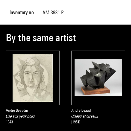
Inventory no.
AM 3981 P
By the same artist
André Beaudin
André Beaudin
Lise aux yeux noirs
Oiseau et oiseaux
1943
[1951]