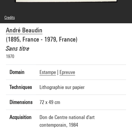
Credits
© Adagp, Paris
André Beaudin
Photo credits : Centre Pompidou, MNAM-CCI/Philippe Migeat/Dist. GrandPalaisRmn
Image reference : 4N04161
(1895, France - 1979, France)
Image presentation :
GrandPalaisRmnPhoto
Sans titre
1970
Domain
Estampe
|
Epreuve
Techniques
Lithographie sur papier
Dimensions
72 x 49 cm
Acquisition
Don de Centre national d'art
contemporain, 1984