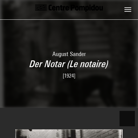
Skip to main content
Centre Pompidou
August Sander
Der Notar (Le notaire)
[1924]