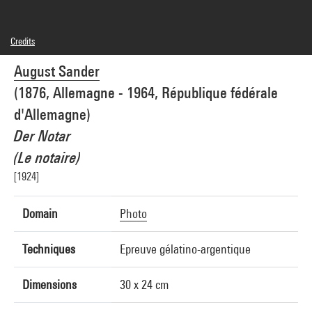
Credits
© Die Photographische Sammlung / SK Stiftung Kultur - August Sander Archiv,
August Sander
Köln / Adagp, Paris
Photo credits : Centre Pompidou, MNAM-CCI/Guy Carrard/Dist. GrandPalaisRmn
(1876, Allemagne - 1964, République fédérale
Image reference : 4N53571
Image presentation :
d'Allemagne)
GrandPalaisRmnPhoto
Der Notar
(Le notaire)
[1924]
Domain
Photo
Techniques
Epreuve gélatino-argentique
Dimensions
30 x 24 cm