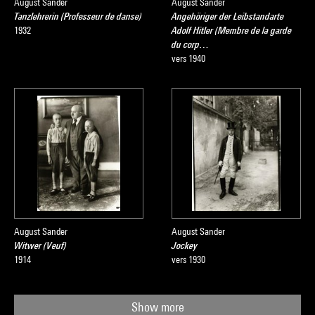
August Sander
August Sander
Tanzlehrerin (Professeur de danse)
Angehöriger der Leibstandarte
1932
Adolf Hitler (Membre de la garde
du corp…
vers 1940
August Sander
August Sander
Witwer (Veuf)
Jockey
1914
vers 1930
Show more