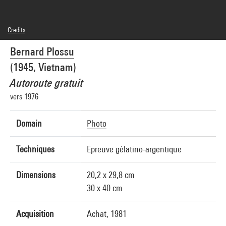
Credits
© Bernard Plossu
Bernard Plossu
Photo credits : Centre Pompidou, MNAM-CCI/Hervé Véronèse/Dist. GrandPalaisRmn
Image reference : 4N51776
(1945, Vietnam)
Image presentation :
GrandPalaisRmnPhoto
Autoroute gratuit
vers 1976
Domain
Photo
Techniques
Epreuve gélatino-argentique
Dimensions
20,2 x 29,8 cm
30 x 40 cm
Acquisition
Achat, 1981