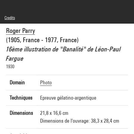
Credits
© RMN-Grand Palais
Roger Parry
Photo credits : Centre Pompidou, MNAM-CCI/Bertrand Prévost/Dist. GrandPalaisRmn
Image reference : 4R14543 [1999 CX 0635]
(1905, France - 1977, France)
16ème illustration de "Banalité" de Léon-Paul
Fargue
1930
Domain
Photo
Techniques
Epreuve gélatino-argentique
Dimensions
21,8 x 16,6 cm
Dimensions de l'ouvrage: 38,3 x 28,4 cm